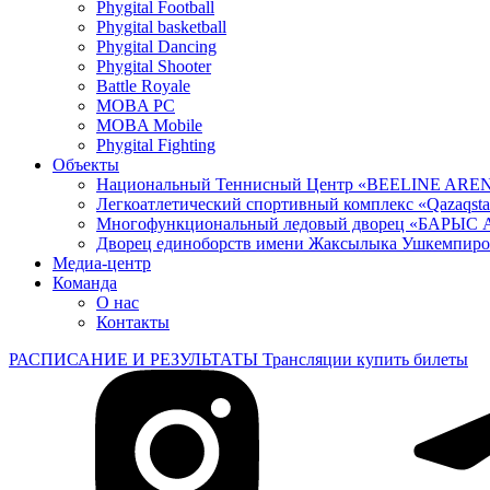
Phygital Football
Phygital basketball
Phygital Dancing
Phygital Shooter
Battle Royale
MOBA PC
MOBA Mobile
Phygital Fighting
Объекты
Национальный Теннисный Центр «BEELINE ARE
Легкоатлетический спортивный комплекс «Qazaqst
Многофункциональный ледовый дворец «БАРЫС
Дворец единоборств имени Жаксылыка Ушкемпиро
Медиа-центр
Команда
О нас
Контакты
РАСПИСАНИЕ И РЕЗУЛЬТАТЫ
Трансляции
купить билеты