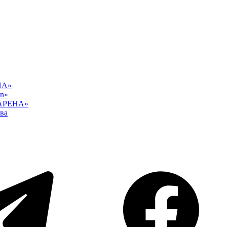
NA»
an»
 АРЕНА»
ва