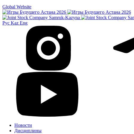
Global Website
Рус
Kaz
Eng
Новости
Дисциплины