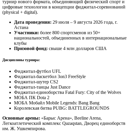
турнир нового формата, объединяющий физический спорт и
цифровые технологии в концепции фиджитал‑соревнований
(physical + digital).
Дата проведения:
29 июля – 9 августа 2026 года, г.
Астана
Участники:
более 800 спортсменов из 50+
национальностей, объединенных в интернациональные
клубы
Призовой фонд:
свыше 4 млн долларов США
Дисциплины турнира:
Фиджитал‑футбол UFL
Фиджитал‑баскетбол 3on3 FreeStyle
Фиджитал‑шутер CS2
Фиджитал‑танцы Just Dance
Фиджитал‑единоборства Fatal Fury: City of the Wolves
МОБА ПК Dota 2
МОБА Мобайл Mobile Legends: Bang Bang
Королевская битва PUBG: BATTLEGROUNDS
Основные арены:
«Барыс Арена», Beeline Arena,
Легкоатлетический комплекс Qazaqstan, Дворец единоборств
им. Ж. Ушкемпирова.