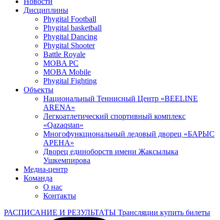
Новости
Дисциплины
Phygital Football
Phygital basketball
Phygital Dancing
Phygital Shooter
Battle Royale
MOBA PC
MOBA Mobile
Phygital Fighting
Объекты
Национальный Теннисный Центр «BEELINE
ARENA»
Легкоатлетический спортивный комплекс
«Qazaqstan»
Многофункциональный ледовый дворец «БАРЫС
АРЕНА»
Дворец единоборств имени Жаксылыка
Ушкемпирова
Медиа-центр
Команда
О нас
Контакты
РАСПИСАНИЕ И РЕЗУЛЬТАТЫ
Трансляции
купить билеты