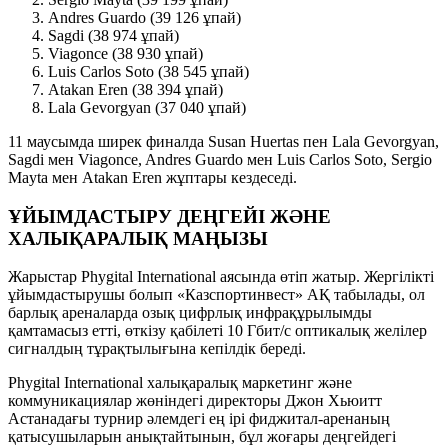
Andres Guardo (39 126 ұпай)
Sagdi (38 974 ұпай)
Viagonce (38 930 ұпай)
Luis Carlos Soto (38 545 ұпай)
Atakan Eren (38 394 ұпай)
Lala Gevorgyan (37 040 ұпай)
11 маусымда ширек финалда Susan Huertas пен Lala Gevorgyan,
Sagdi мен Viagonce, Andres Guardo мен Luis Carlos Soto, Sergio
Mayta мен Atakan Eren жұптары кездеседі.
ҰЙЫМДАСТЫРУ ДЕҢГЕЙІ ЖӘНЕ
ХАЛЫҚАРАЛЫҚ МАҢЫЗЫ
Жарыстар Phygital International аясында өтіп жатыр. Жергілікті
ұйымдастырушы болып «Казспортинвест» АҚ табылады, ол
барлық ареналарда озық цифрлық инфрақұрылымды
қамтамасыз етті, өткізу қабілеті 10 Гбит/с оптикалық желілер
сигналдың тұрақтылығына кепілдік береді.
Phygital International халықаралық маркетинг және
коммуникациялар жөніндегі директоры Джон Хьюитт
Астанадағы турнир әлемдегі ең ірі фиджитал-аренаның
қатысушыларын анықтайтынын, бұл жоғары деңгейдегі