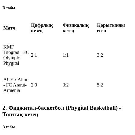
D тобы
Цифрлық
Физикалық
Қорытынды
Матч
кезең
кезең
есеп
KMF
Titograd - FC
2:1
1:1
3:2
Olympic
Phygital
ACF x Allur
- FC Ararat-
2:0
3:2
5:2
Armenia
2. Фиджитал-баскетбол (Phygital Basketball) -
Топтық кезең
A тобы