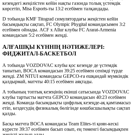
кезеңдегі жеңілістен кейін нақты газонда толық үстемдік
көрсетіп, Misa Esports-ты 13:2 есебімен талқандады.
D тобында KMF Titograd симулятордағы жеңістен кейін
басымдықты сақтап, FC Olympic Phygital командасымен 3:2
есебімен ойнады. ACF x Allur клубы FC Ararat-Armenia
командасын 5:2 есебімен жеңді.
АЛҒАШҚЫ КҮННІҢ НӘТИЖЕЛЕРІ:
ФИДЖИТАЛ-БАСКЕТБОЛ
А тобында VOZDOVAC клубы қос кезеңде де үстемдік
танытып, BOCA командасын 39:25 есебімен сенімді түрде
жеңді. ZM NITUI командасы GEPCO-ға ешқандай мүмкіндік
қалдырмай, матчты 40:15 есебімен аяқтады.
А тобының топтық кезеңінің екінші сатысында VOZDOVAC
клубы тартысты матчта GEPCO командасын 40:23 есебімен
жеңді. Команда басымдықты цифрлық кезеңде-ақ қамтамасыз
етіп, кездесудің физикалық бөлігінде көшбасшылықты сақтап
қалды.
Басқа матчта BOCA командасы Team Elites-ті қиян-кескі
күресте 39:37 есебімен басып озып, ең төменгі басымдықпен
жеңісті жұлып алды.