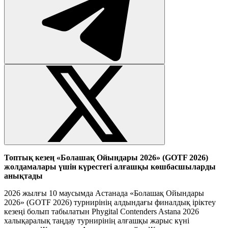
Топтық кезең «Болашақ Ойындары 2026» (GOTF 2026)
жолдамалары үшін күрестегі алғашқы көшбасшыларды
анықтады
2026 жылғы 10 маусымда Астанада «Болашақ Ойындары
2026» (GOTF 2026) турнирінің алдындағы финалдық іріктеу
кезеңі болып табылатын Phygital Contenders Astana 2026
халықаралық таңдау турнирінің алғашқы жарыс күні