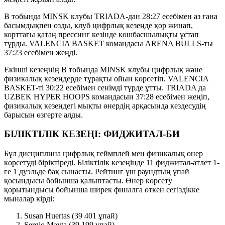
В тобында MINSK клубы TRIADA-дан 28:27 есебімен аз ғана
басымдықпен озды, клуб цифрлық кезеңде қор жинап,
корттағы қатаң прессинг кезінде көшбасшылықты ұстап
тұрды. VALENCIA BASKET командасы ARENA BULLS-ты
37:23 есебімен жеңді.
Екінші кезеңнің В тобында MINSK клубы цифрлық және
физикалық кезеңдерде тұрақты ойын көрсетіп, VALENCIA
BASKET-ті 30:22 есебімен сенімді түрде ұтты. TRIADA да
UZBEK HYPER HOOPS командасын 37:28 есебімен жеңіп,
физикалық кезеңдегі мықты өнердің арқасында кездесудің
барысын өзгерте алды.
БІЛІКТІЛІК КЕЗЕҢІ: ФИДЖИТАЛ-БИ
Бұл дисциплина цифрлық геймплей мен физикалық өнер
көрсетуді біріктіреді. Біліктілік кезеңінде 11 фиджитал-атлет 1-
ге 1 дуэльде бақ сынасты. Рейтинг үш раундтың ұпай
қосындысы бойынша қалыптасты. Өнер көрсету
қорытындысы бойынша ширек финалға өткен сегіздікке
мыналар кірді:
Susan Huertas (39 401 ұпай)
Sergio Mayta (39 199 ұпай)