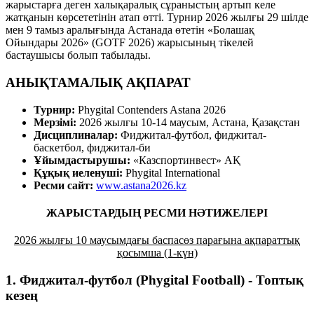
жарыстарға деген халықаралық сұраныстың артып келе
жатқанын көрсететінін атап өтті. Турнир 2026 жылғы 29 шілде
мен 9 тамыз аралығында Астанада өтетін «Болашақ
Ойындары 2026» (GOTF 2026) жарысының тікелей
бастаушысы болып табылады.
АНЫҚТАМАЛЫҚ АҚПАРАТ
Турнир
:
Phygital Contenders Astana 2026
Мерзімі
:
2026 жылғы 10-14 маусым, Астана, Қазақстан
Дисциплиналар
:
Фиджитал-футбол, фиджитал-
баскетбол, фиджитал-би
Ұйымдастырушы
:
«Казспортинвест» АҚ
Құқық
иеленуші
:
Phygital International
Ресми сайт:
www.astana2026.kz
ЖАРЫСТАРДЫҢ РЕСМИ НӘТИЖЕЛЕРІ
2026 жылғы 10 маусымдағы баспасөз парағына ақпараттық
қосымша (1-күн)
1. Фиджитал-футбол (Phygital Football) - Топтық
кезең