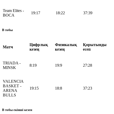
Team Elites -
19:17
18:22
37:39
BOCA
B тобы
Цифрлық
Физикалық
Қорытынды
Матч
кезең
кезең
есеп
TRIADA -
8:19
19:9
27:28
MINSK
VALENCIA
BASKET -
19:15
18:8
37:23
ARENA
BULLS
B тобы екінші кезен