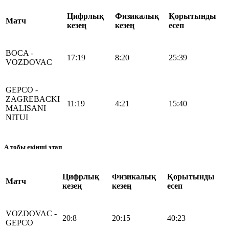
Цифрлық
Физикалық
Қорытынды
Матч
кезең
кезең
есеп
BOCA -
17:19
8:20
25:39
VOZDOVAC
GEPCO -
ZAGREBACKI
11:19
4:21
15:40
MALISANI
NITUI
А тобы екінші этап
Цифрлық
Физикалық
Қорытынды
Матч
кезең
кезең
есеп
VOZDOVAC -
20:8
20:15
40:23
GEPCO