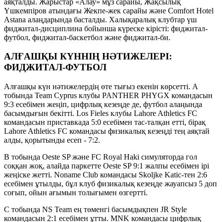
аяқталды. Жарыстар «Алау» мұз сарайы, Жақсылық
Үшкемпіров атындағы Жекпе-жек сарайы және Comfort Hotel
Astana алаңдарында басталды. Халықаралық клубтар үш
фиджитал-дисциплина бойынша күреске кірісті: фиджитал-
футбол, фиджитал-баскетбол және фиджитал-би.
АЛҒАШҚЫ КҮННІҢ НӘТИЖЕЛЕРІ:
ФИДЖИТАЛ-ФУТБОЛ
Алғашқы күн нәтижелердің өте тығыз екенін көрсетті. А
тобында Team Cyprus клубы PANTHER PHYGX командасын
9:3 есебімен жеңіп, цифрлық кезеңде де, футбол алаңында
басымдығын бекітті. Los Fieles клубы Lahore Athletics FC
командасын приставкада 5:0 есебімен тас-талқан етті, бірақ
Lahore Athletics FC командасы физикалық кезеңді тең аяқтай
алды, қорытынды есеп - 7:2.
В тобында Oeste SP және FC Royal Haki симуляторда гол
соққан жоқ, алайда паркетте Oeste SP 9:1 жалпы есебімен ірі
жеңіске жетті. Noname Club командасы Skoljke Katic-тен 2:6
есебімен ұтылды, бұл клуб физикалық кезеңде жауапсыз 5 доп
соғып, ойын ағымын толығымен өзгертті.
С тобында NS Team ең төменгі басымдықпен JR Style
командасын 2:1 есебімен ұтты. MNK командасы цифрлық