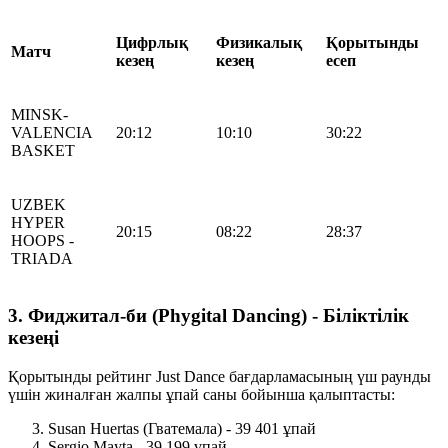
Цифрлық
Физикалық
Қорытынды
Матч
кезең
кезең
есеп
MINSK-
VALENCIA
20:12
10:10
30:22
BASKET
UZBEK
HYPER
20:15
08:22
28:37
HOOPS -
TRIADA
3. Фиджитал-би (Phygital Dancing) - Біліктілік
кезеңі
Қорытынды рейтинг Just Dance бағдарламасының үш раунды
үшін жиналған жалпы ұпай саны бойынша қалыптасты:
Susan Huertas (Гватемала) - 39 401 ұпай
Sergio Mayta - 39 199 ұпай