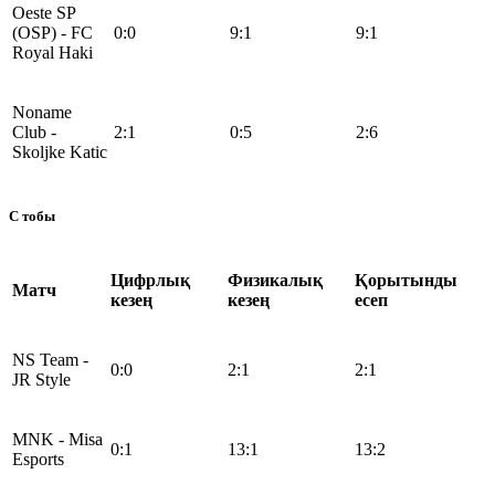
Oeste SP
(OSP) - FC
0:0
9:1
9:1
Royal Haki
Noname
Club -
2:1
0:5
2:6
Skoljke Katic
C тобы
Цифрлық
Физикалық
Қорытынды
Матч
кезең
кезең
есеп
NS Team -
0:0
2:1
2:1
JR Style
MNK - Misa
0:1
13:1
13:2
Esports