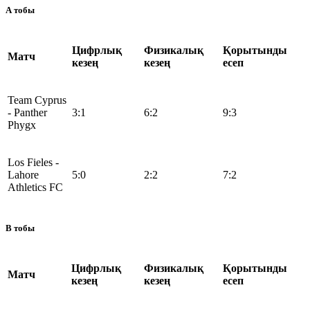
А тобы
Цифрлық
Физикалық
Қорытынды
Матч
кезең
кезең
есеп
Team Cyprus
- Panther
3:1
6:2
9:3
Phygx
Los Fieles -
Lahore
5:0
2:2
7:2
Athletics FC
B тобы
Цифрлық
Физикалық
Қорытынды
Матч
кезең
кезең
есеп